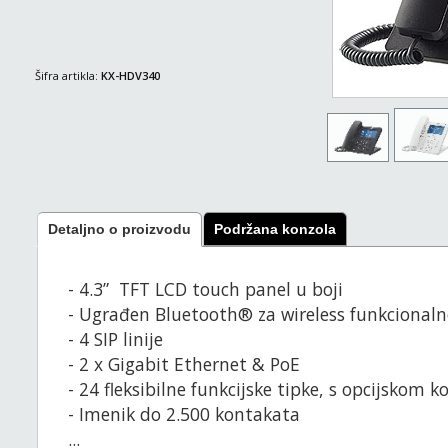
Šifra artikla:
KX-HDV340
Detaljno o proizvodu
Podržana konzola
- 4.3” TFT LCD touch panel u boji
- Ugrađen Bluetooth® za wireless funkcionaln
- 4 SIP linije
- 2 x Gigabit Ethernet & PoE
- 24 fleksibilne funkcijske tipke, s opcijskom 
- Imenik do 2.500 kontakata
...