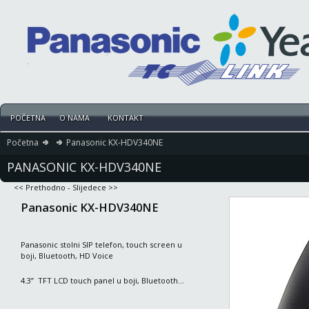
POČETNA
O NAMA
KONTAKT
Početna
Panasonic KX-HDV340NE
PANASONIC KX-HDV340NE
<< Prethodno
-
Slijedece >>
Panasonic KX-HDV340NE
Panasonic stolni SIP telefon, touch screen u
boji, Bluetooth, HD Voice
4.3” TFT LCD touch panel u boji, Bluetooth...