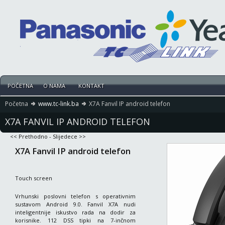
POČETNA
O NAMA
KONTAKT
Početna
www.tc-link.ba
X7A Fanvil IP android telefon
X7A FANVIL IP ANDROID TELEFON
<< Prethodno
-
Slijedece >>
X7A Fanvil IP android telefon
Touch screen
Vrhunski poslovni telefon s operativnim
sustavom Android 9.0. Fanvil X7A nudi
inteligentnije iskustvo rada na dodir za
korisnike. 112 DSS tipki na 7-inčnom