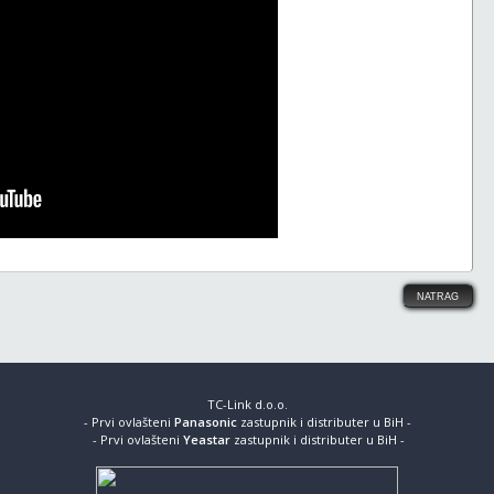
TC-Link d.o.o.
- Prvi ovlašteni
Panasonic
zastupnik i distributer u BiH -
- Prvi ovlašteni
Yeastar
zastupnik i distributer u BiH -