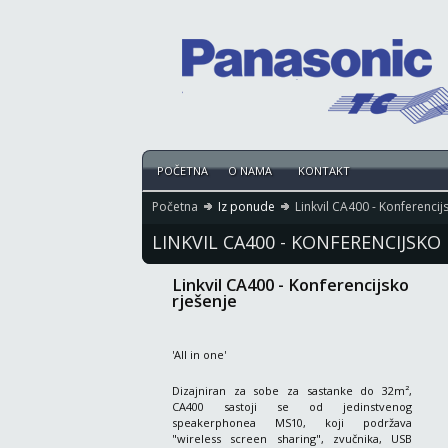
POČETNA
O NAMA
KONTAKT
Početna
Iz ponude
Linkvil CA400 - Konferencij
LINKVIL CA400 - KONFERENCIJSKO 
Linkvil CA400 - Konferencijsko
rješenje
'All in one'
Dizajniran za sobe za sastanke do 32m²,
CA400 sastoji se od jedinstvenog
speakerphonea MS10, koji podržava
"wireless screen sharing", zvučnika, USB