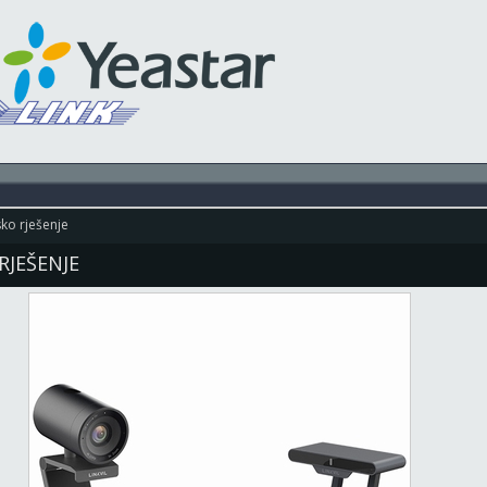
sko rješenje
RJEŠENJE