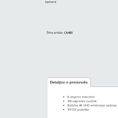
kamere
Šifra artikla:
CA400
Detaljno o proizvodu
8-smjerni mikrofon
3W napredni zvučnik
Bežično 4K UHD emitiranje zaslona
'BYOD' podrška