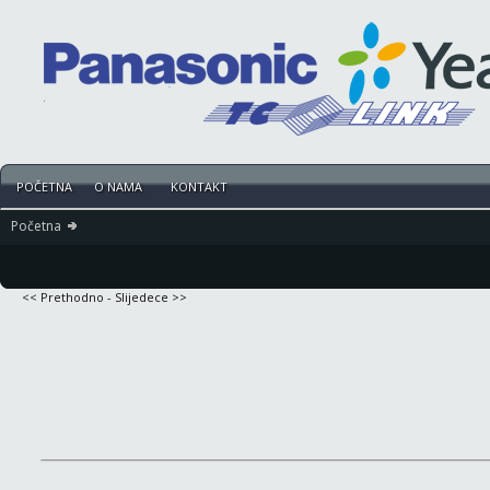
POČETNA
O NAMA
KONTAKT
Početna
<< Prethodno
-
Slijedece >>