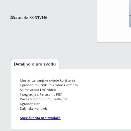
Šifra artikla:
KX-NTV160
Detaljno o proizvodu
Idealan za vanjske uvjete korištenja
Ugrađeni zvučnik, mikrofon i kamera
Snima audio i HD video
Integracija s Panasonic PBX
Poveziv s mobilnim uređajima
Ugrađen PoE
Daljinska kontrola
Specifikacija proizvođača