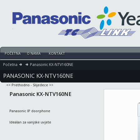
POČETNA
O NAMA
KONTAKT
Početna
Panasonic KX-NTV160NE
PANASONIC KX-NTV160NE
<< Prethodno
-
Slijedece >>
Panasonic KX-NTV160NE
Panasonic IP doorphone
Idealan za vanjske uvjete