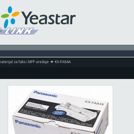
aterijal za faks i MFP uređaje
KX-FA84A