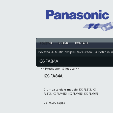
POČETNA
O NAMA
KONTAKT
Početna
Multifunkcijski i faks uređaji
Potrošni m
KX-FA84A
<< Prethodno
-
Slijedece >>
KX-FA84A
Drum za telefaks modele: KX-FL513, KX-
FL613, KX-FLM653, KX-FLM663, KX-FLM673
Do 10.000 kopija