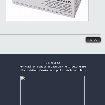
TC-Link d.o.o.
- Prvi ovlašteni
Panasonic
zastupnik i distributer u BiH -
- Prvi ovlašteni
Yeastar
zastupnik i distributer u BiH -