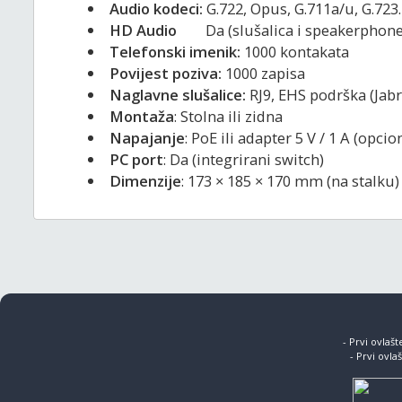
Audio kodeci:
G.722, Opus, G.711a/u, G.723.
HD Audio
Da (slušalica i speakerphone
Telefonski imenik:
1000 kontakata
Povijest poziva:
1000 zapisa
Naglavne slušalice:
RJ9, EHS podrška (Jabr
Montaža
: Stolna ili zidna
Napajanje
: PoE ili adapter 5 V / 1 A (opci
PC port
: Da (integrirani switch)
Dimenzije
: 173 × 185 × 170 mm (na stalku)
- Prvi ovlaš
- Prvi ovla