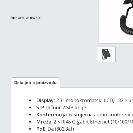
Šifra artikla:
03V50G
Detaljno o proizvodu
Display:
2.3" monokromatski LCD, 132 × 64
SIP računi:
2 SIP linije
Konferencija:
6-smjerna audio konferenci
Mreža
: 2 × RJ45 Gigabit Ethernet (10/100/
PoE
: Da (802.3af)