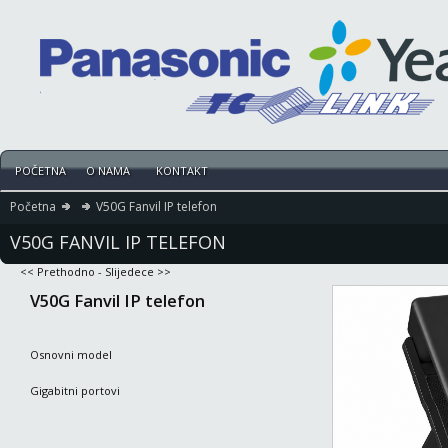
POČETNA
O NAMA
KONTAKT
Početna
V50G Fanvil IP telefon
V50G FANVIL IP TELEFON
<< Prethodno
-
Slijedece >>
V50G Fanvil IP telefon
Osnovni model
Gigabitni portovi