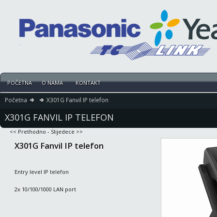
POČETNA
O NAMA
KONTAKT
Početna
X301G Fanvil IP telefon
X301G FANVIL IP TELEFON
<< Prethodno
-
Slijedece >>
X301G Fanvil IP telefon
Entry level IP telefon
2x 10/100/1000 LAN port