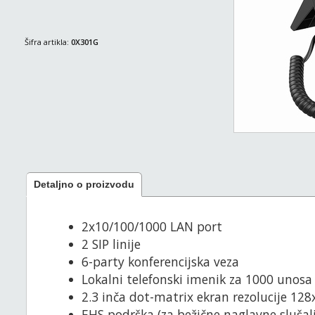
Šifra artikla:
0X301G
Detaljno o proizvodu
2x10/100/1000 LAN port
2 SIP linije
6-party konferencijska veza
Lokalni telefonski imenik za 1000 unosa
2.3 inča dot-matrix ekran rezolucije 128
EHS podrška (za bežične naglavne slušali