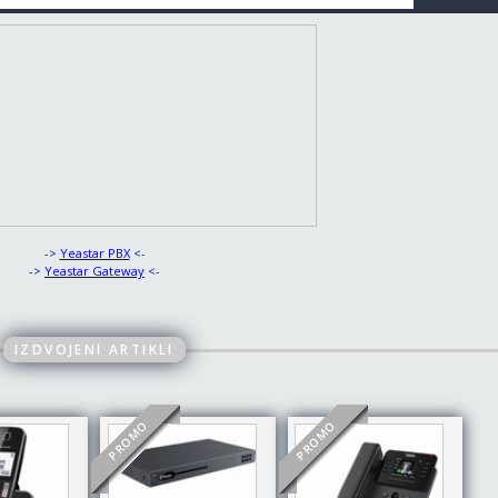
->
Yeastar PBX
<-
->
Yeastar Gateway
<-
IZDVOJENI ARTIKLI
PROMO
PROMO