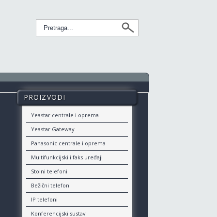
PROIZVODI
MO
X5U FANVIL IP
TELEFON
Yeastar centrale i oprema
Yeastar Gateway
Dostupan u crnoj i crvenoj boji
Panasonic centrale i oprema
Multifunkcijski i faks uređaji
Stolni telefoni
Bežični telefoni
IP telefoni
Konferencijski sustav