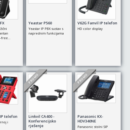
FX
Yeastar P560
V62G Fanvil IP telefon
žični
Yeastar IP PBX sustav s
HD color display
gantan
naprednim funkcijama
-free...
PROMO
PROMO
IP telefon
Linkvil CA400 -
Panasonic KX-
Konferencijsko
HDV340NE
rnoj i
rješenje
Panasonic stolni SIP