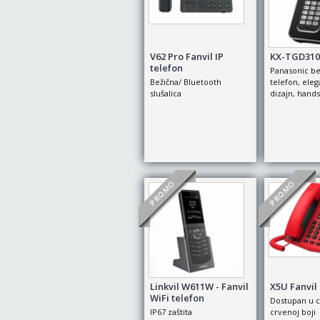
V62 Pro Fanvil IP
KX-TGD310
telefon
Panasonic be
Bežična/ Bluetooth
telefon, ele
slušalica
dizajn, hands
PROMO
PROMO
Linkvil W611W - Fanvil
X5U Fanvil 
WiFi telefon
Dostupan u c
IP67 zaštita
crvenoj boji