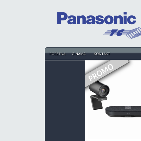
POČETNA
O NAMA
KONTAKT
PROMO
LINKVIL W611W -
FANVIL WIFI TELEFON
IP67 zaštita