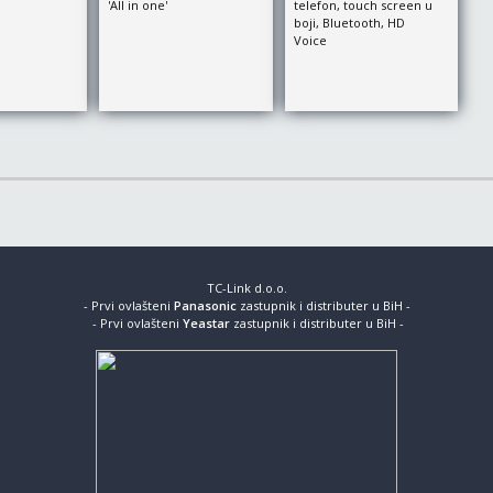
'All in one'
telefon, touch screen u
boji, Bluetooth, HD
Voice
TC-Link d.o.o.
- Prvi ovlašteni
Panasonic
zastupnik i distributer u BiH -
- Prvi ovlašteni
Yeastar
zastupnik i distributer u BiH -