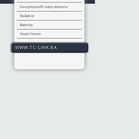
Doorphone/IP video kamere
Slušalice
Baterije
Smart Home
WWW.TC-LINK.BA