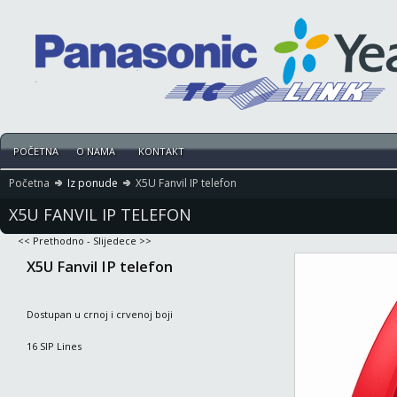
POČETNA
O NAMA
KONTAKT
Početna
Iz ponude
X5U Fanvil IP telefon
X5U FANVIL IP TELEFON
<< Prethodno
-
Slijedece >>
X5U Fanvil IP telefon
Dostupan u crnoj i crvenoj boji
16 SIP Lines