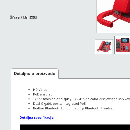
Šifra artikla:
5X5U
Detaljno o proizvodu
HD Voice
PoE enabled
1x3.5” main color display, 1x2.4” side color displays for DSS ke
Dual Gigabit ports, integrated PoE
Built-in Bluetooth for connecting Bluetooth headset
Detaljna specifikacija