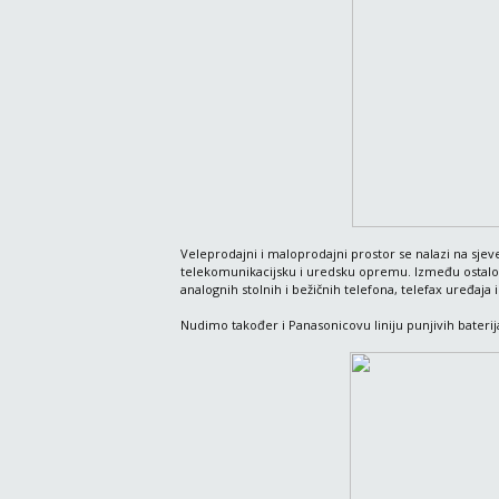
Veleprodajni i maloprodajni prostor se nalazi na sjev
telekomunikacijsku i uredsku opremu. Između ostalog
analognih stolnih i bežičnih telefona, telefax uređaja 
Nudimo također i Panasonicovu liniju punjivih bateri