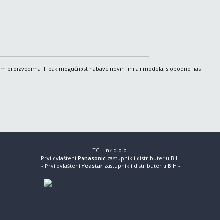
im proizvodima ili pak mogućnost nabave novih linija i modela, slobodno nas
TC-Link d.o.o.
- Prvi ovlašteni
Panasonic
zastupnik i distributer u BiH -
- Prvi ovlašteni
Yeastar
zastupnik i distributer u BiH -