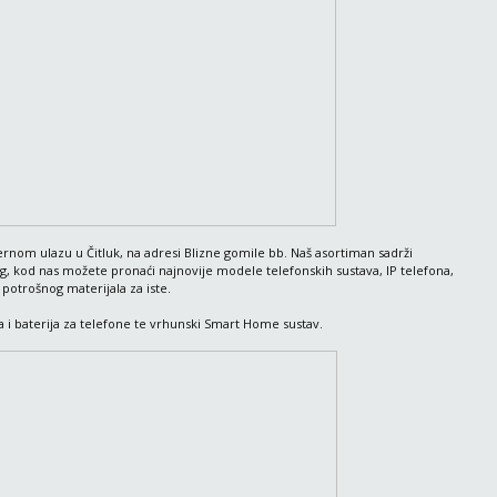
ernom ulazu u Čitluk, na adresi Blizne gomile bb. Naš asortiman sadrži
, kod nas možete pronaći najnovije modele telefonskih sustava, IP telefona,
i potrošnog materijala za iste.
ja i baterija za telefone te vrhunski Smart Home sustav.