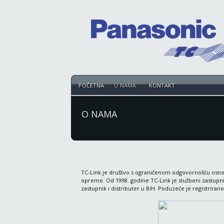
POČETNA
O NAMA
KONTAKT
O NAMA
TC-Link je društvo s ograničenom odgovornošću osnova
opreme. Od 1998. godine TC-Link je službeni zastupni
zastupnik i distributer u BiH. Poduzeće je registriran