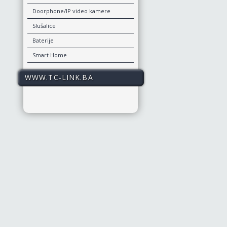
Doorphone/IP video kamere
Slušalice
Baterije
Smart Home
WWW.TC-LINK.BA