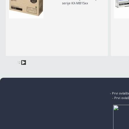
serije KX-MB15xx
1
2
- Prvi ovlaš
- Prvi ovla