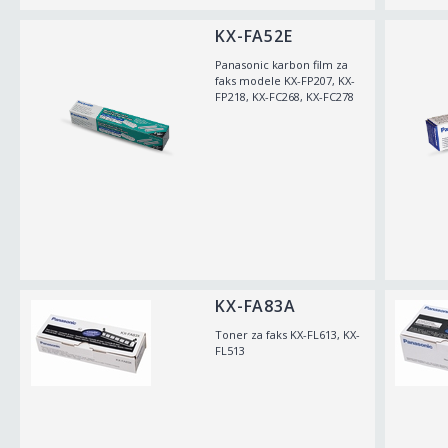
KX-FA52E
Panasonic karbon film za
faks modele KX-FP207, KX-
FP218, KX-FC268, KX-FC278
KX-FA83A
Toner za faks KX-FL613, KX-
FL513