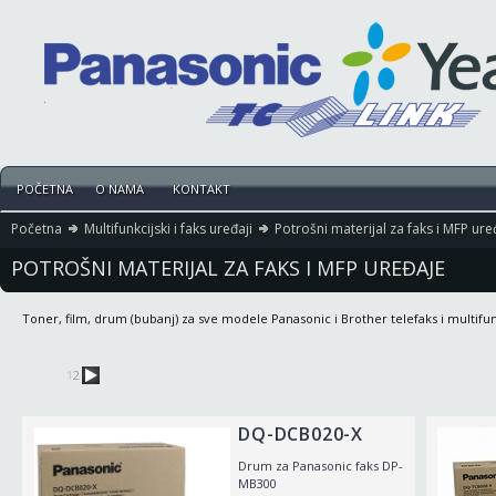
POČETNA
O NAMA
KONTAKT
Početna
Multifunkcijski i faks uređaji
Potrošni materijal za faks i MFP ure
POTROŠNI MATERIJAL ZA FAKS I MFP UREĐAJE
Toner, film, drum (bubanj) za sve modele Panasonic i Brother telefaks i multifun
1
2
DQ-DCB020-X
Drum za Panasonic faks DP-
MB300