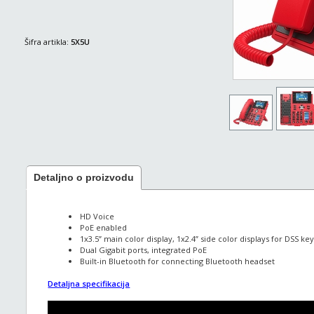
Šifra artikla:
5X5U
Detaljno o proizvodu
HD Voice
PoE enabled
1x3.5” main color display, 1x2.4” side color displays for DSS ke
Dual Gigabit ports, integrated PoE
Built-in Bluetooth for connecting Bluetooth headset
Detaljna specifikacija