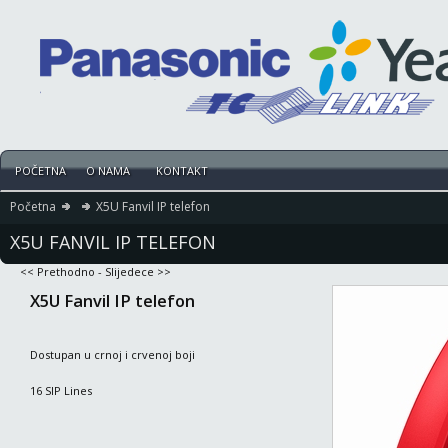
POČETNA
O NAMA
KONTAKT
Početna
X5U Fanvil IP telefon
X5U FANVIL IP TELEFON
<< Prethodno
-
Slijedece >>
X5U Fanvil IP telefon
Dostupan u crnoj i crvenoj boji
16 SIP Lines